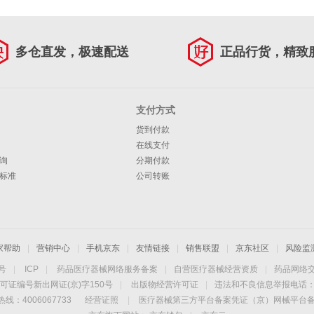
多仓直发，极速配送
正品行货，精致
支付方式
货到付款
在线支付
询
分期付款
标准
公司转账
家帮助
|
营销中心
|
手机京东
|
友情链接
|
销售联盟
|
京东社区
|
风险监
4号
|
ICP
|
药品医疗器械网络服务备案
|
自营医疗器械经营资质
|
药品网络
可证编号新出网证(京)字150号
|
出版物经营许可证
|
违法和不良信息举报电话：40
线：4006067733
经营证照
|
医疗器械第三方平台备案凭证（京）网械平台备字（