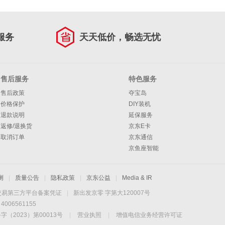
服务
天天低价，畅选无忧
售后服务
特色服务
售后政策
夺宝岛
价格保护
DIY装机
退款说明
延保服务
返修/退换货
京东E卡
取消订单
京东通信
京鱼座智能
测
|
质量公告
|
隐私政策
|
京东公益
|
Media & IR
交易第三方平台备案凭证
|
新出发京零 字第大120007号
06561155
2023）第00013号
|
营业执照
|
增值电信业务经营许可证