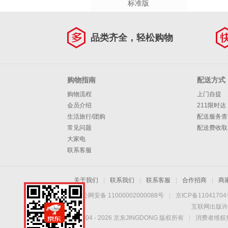
标准版
品类齐全，轻松购物
购物指南
配送方式
购物流程
上门自提
会员介绍
211限时达
生活旅行/团购
配送服务查
常见问题
配送费收取
大家电
联系客服
关于我们
|
联系我们
|
联系客服
|
合作招商
|
商
京公网安备 11000002000088号
|
京ICP备1104170
互联网出版许
Copyright © 2004 -
2026
京东JINGDONG 版权所有
|
消费者维权热